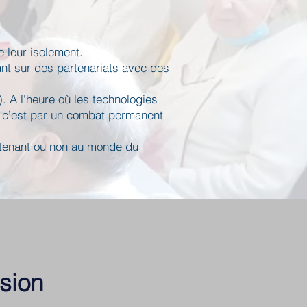
e leur isolement.
yant sur des partenariats avec des
 A l'heure où les technologies
; c’est par un combat permanent
artenant ou non au monde du
sion