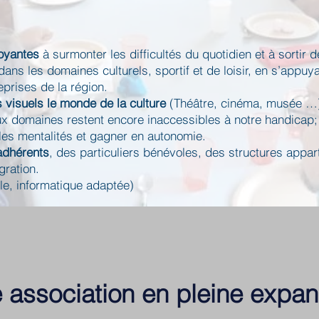
oyantes
à surmonter les difficultés du quotidien et à sortir d
dans les domaines culturels, sportif et de loisir, en s’appu
eprises de la région.
 visuels le monde de la culture
(Théâtre, cinéma, musée …).
ux domaines restent encore inaccessibles à notre handicap
les mentalités et gagner en autonomie.
 adhérents
, des particuliers bénévoles, des structures app
gration.
lle, informatique adaptée)
 association en pleine expan