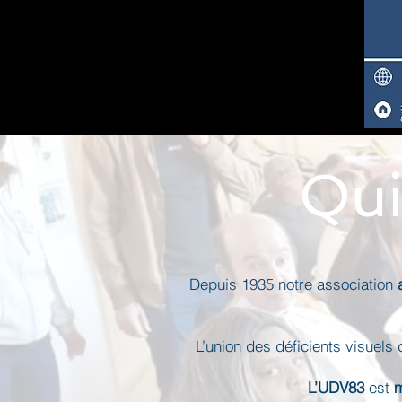
Qui
Depuis 1935 notre association
L’union des déficients visuel
L’UDV83
est
m